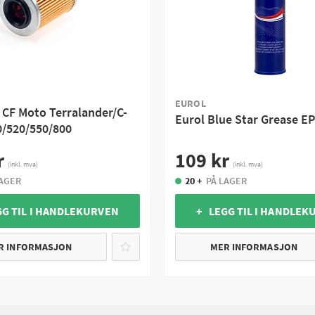
EUROL
r CF Moto Terralander/C-
Eurol Blue Star Grease EP
0/520/550/800
r
109 kr
(inkl. mva)
(inkl. mva)
LAGER
20 +
PÅ LAGER
GG TIL I HANDLEKURVEN
+ LEGG TIL I HANDLEK
R INFORMASJON
MER INFORMASJON