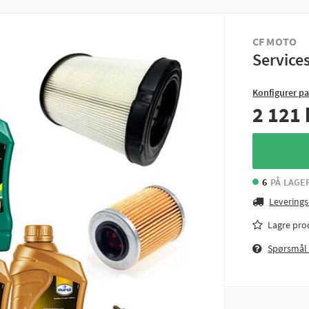
CF MOTO
Service
Konfigurer p
2 121 
6
PÅ LAGE
Leverings
Lagre pro
Spørsmål