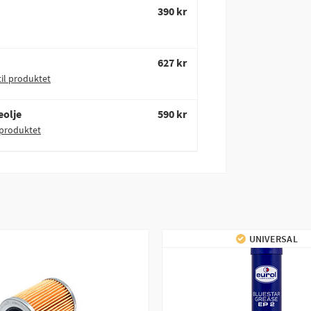
390 kr
627 kr
til produktet
eolje
590 kr
 produktet
UNIVERSAL