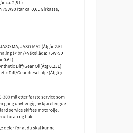
år ca. 2,5 L)
yn 75W90 (tar ca. 0,6L Girkasse,
, JASO MA, JASO MA2 (Åtgår 2.5L
haling )< br />Växellåda: 75W-90
år 0.6L)
ynthetic Diff/Gear Oil(Åtg 0,23L)
tic Diff/Gear diesel olje (Åtgå ;r
0-300 mil etter første service som
t én gang uavhengig av kjørelengde
ard service skiftes motorolje,
ialene foran og bak.
ge deler for at du skal kunne