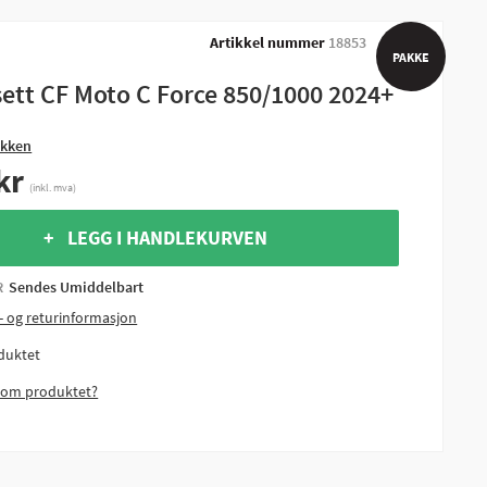
Artikkel nummer
18853
PAKKE
sett CF Moto C Force 850/1000 2024+
akken
kr
(inkl. mva)
+ LEGG I HANDLEKURVEN
R
Sendes Umiddelbart
- og returinformasjon
duktet
 om produktet?