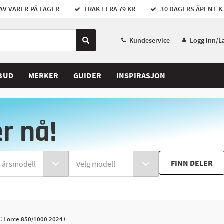
AV VARER PÅ LAGER
FRAKT FRA 79 KR
30 DAGERS ÅPENT K
Kundeservice
Logg inn/L
BUD
MERKER
GUIDER
INSPIRASJON
er nå!
FINN DELER
 C Force 850/1000 2024+