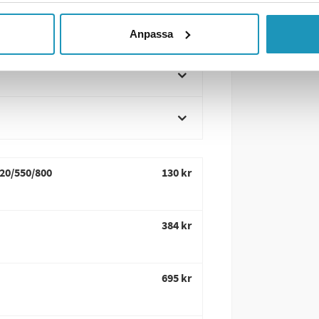
Anpassa
520/550/800
130 kr
384 kr
695 kr