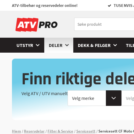
ATV-tilbehør og reservedeler online!
TUSENVIS 
UTSTYR
DELER
DEKK & FELGER
TIL
Finn riktige del
Velg ATV / UTV manuelt
Hjem
Reservdelar
Filter & Service
Servicesett
Servicesett CF Moto