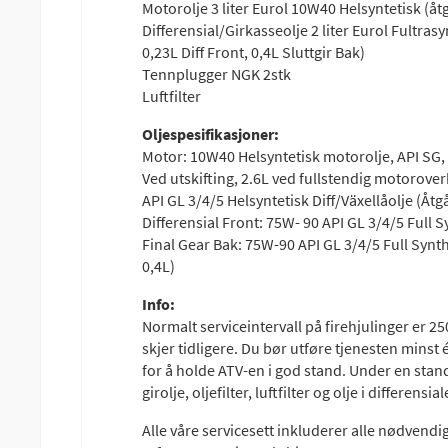
Motorolje 3 liter Eurol 10W40 Helsyntetisk (åtg
Differensial/Girkasseolje 2 liter Eurol Fultras
0,23L Diff Front, 0,4L Sluttgir Bak)
Tennplugger NGK 2stk
Luftfilter
Oljespesifikasjoner:
Motor: 10W40 Helsyntetisk motorolje, API SG
Ved utskifting, 2.6L ved fullstendig motorover
API GL 3/4/5 Helsyntetisk Diff/Växellåolje (Åtg
Differensial Front: 75W- 90 API GL 3/4/5 Full S
Final Gear Bak: 75W-90 API GL 3/4/5 Full Synthe
0,4L)
Info:
Normalt serviceintervall på firehjulinger er 25
skjer tidligere. Du bør utføre tjenesten mins
for å holde ATV-en i god stand. Under en stand
girolje, oljefilter, luftfilter og olje i differens
Alle våre servicesett inkluderer alle nødvendi