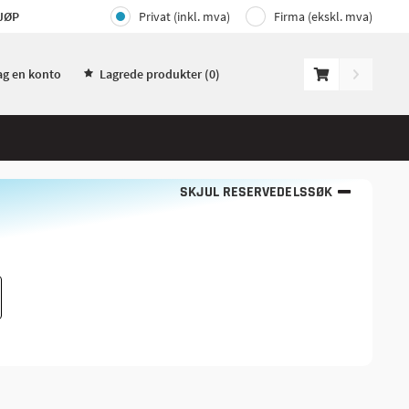
JØP
Privat (inkl. mva)
Firma (ekskl. mva)
ag en konto
Lagrede produkter (
0
)
SKJUL RESERVEDELSSØK