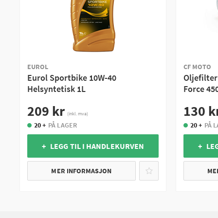
EUROL
CF MOTO
Eurol Sportbike 10W-40
Oljefilte
Helsyntetisk 1L
Force 45
209 kr
130 k
(inkl. mva)
20 +
PÅ LAGER
20 +
PÅ 
+ LEGG TIL I HANDLEKURVEN
+ LE
MER INFORMASJON
ME