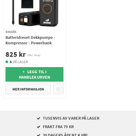
SHARK
Batteridrevet Dekkpumpe -
Kompressor - Powerbank
825 kr
(inkl. mva)
8
PÅ LAGER
+ LEGG TIL I
HANDLEKURVEN
MER INFORMASJON
TUSENVIS AV VARER PÅ LAGER
FRAKT FRA 79 KR
30 DAGERS ÅPENT KJØP