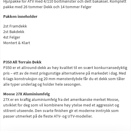
Hjulpakke for ATV med 4/110 boltmønster och delt bakaksel. Komplett
pakke med 26 tommer Dekk och 14 tommer Felger
Pakken inneholder
2st Framdekk
2st Bakdekk
4st Felger
Montert & Klart
P350 All Terrain Dekk
P350 er et allround-dekk av høy kvalitet til en svært konkurransedyktig
pris – ett av de mest prisgunstige alternativene på markedet i dag. Med
6-lags konstruksjon og 20 mm mønsterdybde får du et dekk som tåler
alle typer underlag og holder hele sesongen.
Moose 27X Aluminiumfelg
27X er en kraftig aluminiumfelg fra det amerikanske merket Moose,
utviklet for deg som vil kombinere høy ytelse med et aggressivt og
stilrent utseende. Den svarte finishen gir et moderne inntrykk som
passer utmerket på de fleste ATV- og UTV-modeller.