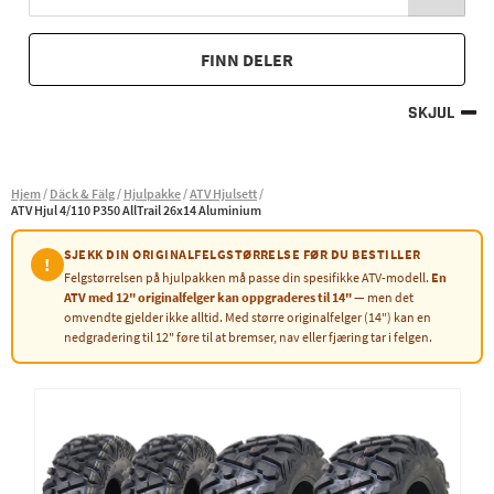
FINN DELER
SKJUL
Hjem
Däck & Fälg
Hjulpakke
ATV Hjulsett
ATV Hjul 4/110 P350 AllTrail 26x14 Aluminium
SJEKK DIN ORIGINALFELGSTØRRELSE FØR DU BESTILLER
!
Felgstørrelsen på hjulpakken må passe din spesifikke ATV-modell.
En
ATV med 12" originalfelger kan oppgraderes til 14"
— men det
omvendte gjelder ikke alltid. Med større originalfelger (14") kan en
nedgradering til 12" føre til at bremser, nav eller fjæring tar i felgen.