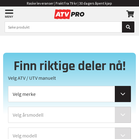
Raske leveranser | Frakt fra 79 kr | 30 dagers åpent kjøp
Finn riktige deler nå!
Velg ATV / UTV manuelt