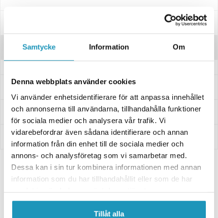
Spesifikasjoner
Samtycke
Information
Om
Anmeldelser
Denna webbplats använder cookies
Spørsmål og svar
Vi använder enhetsidentifierare för att anpassa innehållet
och annonserna till användarna, tillhandahålla funktioner
Levering og retur
för sociala medier och analysera vår trafik. Vi
vidarebefordrar även sådana identifierare och annan
Innbetaling
information från din enhet till de sociala medier och
annons- och analysföretag som vi samarbetar med.
Dessa kan i sin tur kombinera informationen med annan
2x ATV Dekk P350 AllTrail 26x8-14
information som du har tillhandahållit eller som de har
3 270 kr
samlat in när du har använt deras tjänster.
Gå til produktet
Tillåt alla