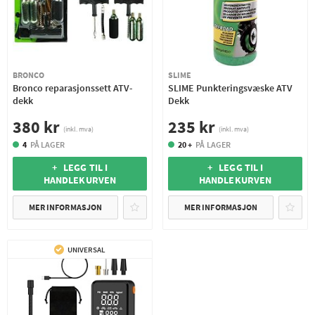
BRONCO
SLIME
Bronco reparasjonssett ATV-
SLIME Punkteringsvæske ATV
dekk
Dekk
380 kr
235 kr
(inkl. mva)
(inkl. mva)
4
PÅ LAGER
20 +
PÅ LAGER
+ LEGG TIL I
+ LEGG TIL I
HANDLEKURVEN
HANDLEKURVEN
MER INFORMASJON
MER INFORMASJON
UNIVERSAL