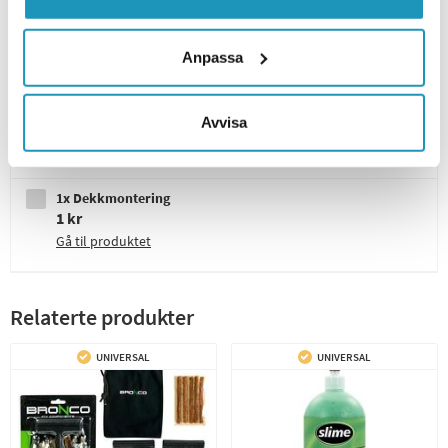
2x ATV Dekk P350 AllTrail 26x10-14
3 710 kr
Gå til produktet
Anpassa
4x Felg Moose 27X 14x7 4/110 4+3 Svart
Avvisa
6 980 kr
Gå til produktet
1x Dekkmontering
1 kr
Gå til produktet
Relaterte produkter
UNIVERSAL
UNIVERSAL