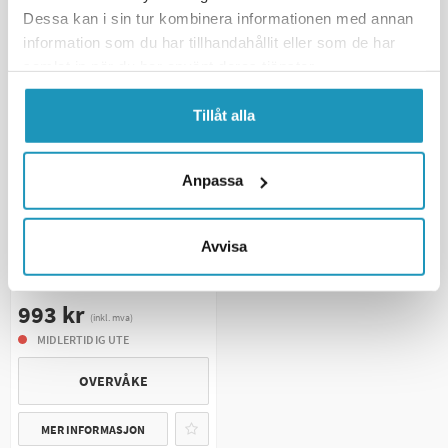
Dessa kan i sin tur kombinera informationen med annan
information som du har tillhandahållit eller som de har
UNIVERSAL
samlat in när du har använt deras tjänster.
Tillåt alla
Anpassa
MOOSE
Avvisa
Verktøy til låsemutter Rear End
Polaris
993 kr
(inkl. mva)
MIDLERTIDIG UTE
OVERVÅKE
MER INFORMASJON