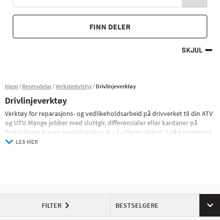
FINN DELER
SKJUL
Hjem
Reservdelar
Verkstedutstyr
Drivlinjeverktøy
Drivlinjeverktøy
Verktøy for reparasjons- og vedlikeholdsarbeid på drivverket til din ATV
og UTV. Mange jobber med sluttgir, differensialer eller kardaner på
firehjulinger krever spesialverktøy for å utføres sikkert. I vårt sortiment
finner du et stort utvalg spesialverktøy for drivverket til ulike
LES MER
firehjulinger som vil gjøre arbeidet ditt enklere.
FILTER
BESTSELGERE