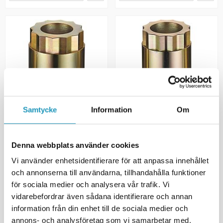
Samtycke
Information
Om
MOOSE
MOOSE
Verktøy til pinjongmutter
Verktøy til pinjongmutter
Honda 64 mm
Honda 60 mm
Denna webbplats använder cookies
1 533 kr
1 387 kr
(inkl. mva)
(inkl. mva)
Vi använder enhetsidentifierare för att anpassa innehållet
MIDLERTIDIG UTE
MIDLERTIDIG UTE
och annonserna till användarna, tillhandahålla funktioner
för sociala medier och analysera vår trafik. Vi
OVERVÅKE
OVERVÅKE
vidarebefordrar även sådana identifierare och annan
information från din enhet till de sociala medier och
MER INFORMASJON
MER INFORMASJON
annons- och analysföretag som vi samarbetar med.