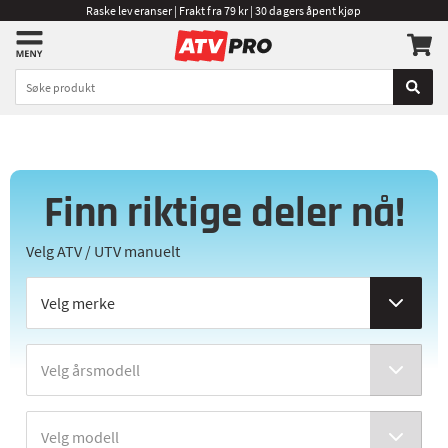
Raske leveranser | Frakt fra 79 kr | 30 dagers åpent kjøp
Finn riktige deler nå!
Velg ATV / UTV manuelt