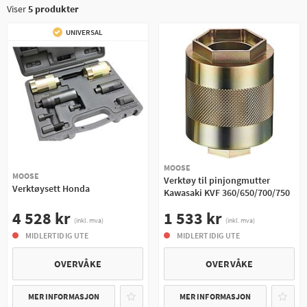
Viser
5
produkter
UNIVERSAL
MOOSE
MOOSE
Verktøy til pinjongmutter
Verktøysett Honda
Kawasaki KVF 360/650/700/750
4 528 kr
1 533 kr
(inkl. mva)
(inkl. mva)
MIDLERTIDIG UTE
MIDLERTIDIG UTE
OVERVÅKE
OVERVÅKE
MER INFORMASJON
MER INFORMASJON