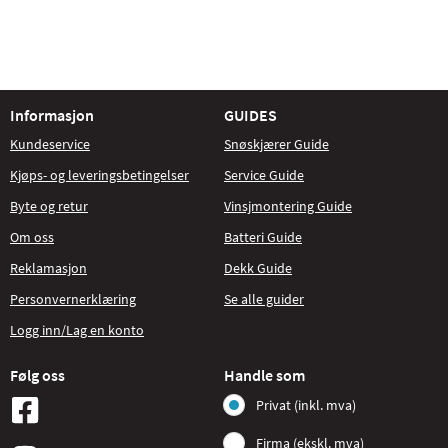
Informasjon
GUIDES
Kundeservice
Snøskjærer Guide
Kjøps- og leveringsbetingelser
Service Guide
Byte og retur
Vinsjmontering Guide
Om oss
Batteri Guide
Reklamasjon
Dekk Guide
Personvernerklæring
Se alle guider
Logg inn/Lag en konto
Følg oss
Handle som
Privat (inkl. mva)
Firma (ekskl. mva)