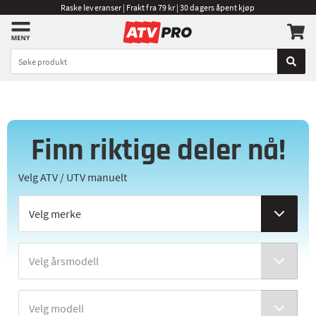
Raske leveranser | Frakt fra 79 kr | 30 dagers åpent kjøp
Finn riktige deler nå!
Velg ATV / UTV manuelt