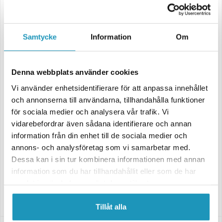
Hjulpakke for ATV med 4/110 boltmønster och delt bakaksel. Komplett
pakke med 25 tommer Dekk och 12 tommer Felger
Pakken inneholder
Samtycke
Information
Om
2st Framdekk
2st Bakdekk
4st Felger
Denna webbplats använder cookies
Montert & Klart
Vi använder enhetsidentifierare för att anpassa innehållet
och annonserna till användarna, tillhandahålla funktioner
P373 Mud Terrain Dekk
för sociala medier och analysera vår trafik. Vi
Et allsidig ATV-dekk med et overlappende mønster og 15,2 mm
vidarebefordrar även sådana identifierare och annan
mønsterdybde – utformet for deg som beveger deg i variert terreng.
P373 trives like godt på grusveger og traktorstier som i lettere
information från din enhet till de sociala medier och
skogsmark, og gir god komfort også ved kjøring på hardt underlag.
annons- och analysföretag som vi samarbetar med.
Moose 27X Aluminiumfelg
Dessa kan i sin tur kombinera informationen med annan
27X er en kraftig aluminiumfelg fra det amerikanske merket Moose,
information som du har tillhandahållit eller som de har
utviklet for deg som vil kombinere høy ytelse med et aggressivt og
samlat in när du har använt deras tjänster.
stilrent utseende. Den svarte finishen gir et moderne inntrykk som
passer utmerket på de fleste ATV- og UTV-modeller.
Tillåt alla