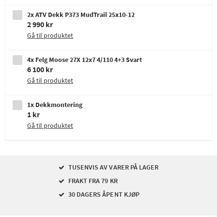
2x ATV Dekk P373 MudTrail 25x10-12
2 990 kr
Gå til produktet
4x Felg Moose 27X 12x7 4/110 4+3 Svart
6 100 kr
Gå til produktet
1x Dekkmontering
1 kr
Gå til produktet
TUSENVIS AV VARER PÅ LAGER
FRAKT FRA 79 KR
30 DAGERS ÅPENT KJØP