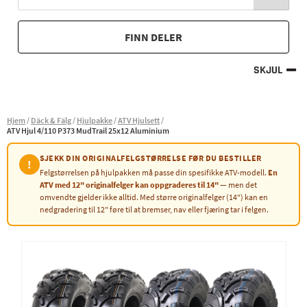
FINN DELER
SKJUL
Hjem
Däck & Fälg
Hjulpakke
ATV Hjulsett
ATV Hjul 4/110 P373 MudTrail 25x12 Aluminium
SJEKK DIN ORIGINALFELGSTØRRELSE FØR DU BESTILLER
!
Felgstørrelsen på hjulpakken må passe din spesifikke ATV-modell.
En
ATV med 12" originalfelger kan oppgraderes til 14"
— men det
omvendte gjelder ikke alltid. Med større originalfelger (14") kan en
nedgradering til 12" føre til at bremser, nav eller fjæring tar i felgen.