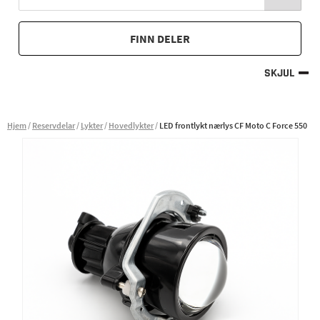
FINN DELER
SKJUL
Hjem
Reservdelar
Lykter
Hovedlykter
LED frontlykt nærlys CF Moto C Force 550