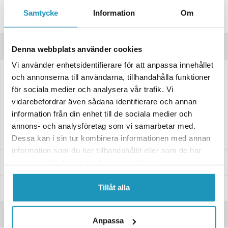
Lagre produktet
Samtycke
Information
Om
Spørsmål om produktet?
Produktbeskrivelse
Denna webbplats använder cookies
Vi använder enhetsidentifierare för att anpassa innehållet
och annonserna till användarna, tillhandahålla funktioner
Frontlykt for nærlys på CF Moto 550/600 modeller
för sociala medier och analysera vår trafik. Vi
LED-versjon
vidarebefordrar även sådana identifierare och annan
Passer høyre/venstre
information från din enhet till de sociala medier och
annons- och analysföretag som vi samarbetar med.
Selges enkeltvis
Dessa kan i sin tur kombinera informationen med annan
information som du har tillhandahållit eller som de har
Passer til disse modellene
samlat in när du har använt deras tjänster.
Tillåt alla
Spesifikasjoner
Anmeldelser
Anpassa