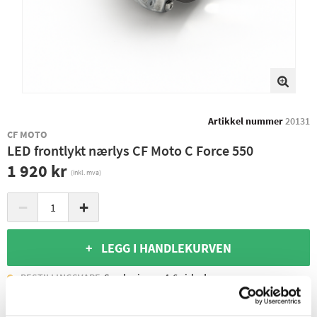
Artikkel nummer
20131
CF MOTO
LED frontlykt nærlys CF Moto C Force 550
1 920 kr
(inkl. mva)
−
+
+ LEGG I HANDLEKURVEN
BESTILLINGSVARE
Sendes innen 4-6 virkedager
Leverings- og returinformasjon