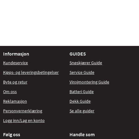
Informasjon
GUIDES
Kundeservice
Snøskjærer Guide
Kjøps- og leveringsbetingelser
Service Guide
Byte og retur
Vinsjmontering Guide
Om oss
Batteri Guide
Reklamasjon
Dekk Guide
Personvernerklæring
Se alle guider
Logg inn/Lag en konto
Følg oss
Handle som