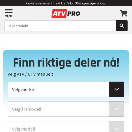
Raske leveranser | Frakt fra 79 kr | 30 dagers åpent kjøp
Finn riktige deler nå!
Velg ATV / UTV manuelt