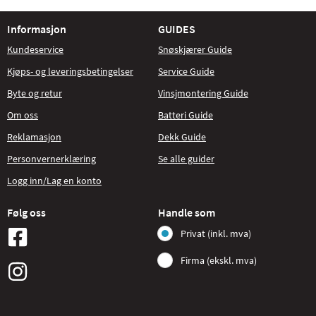
Informasjon
GUIDES
Kundeservice
Snøskjærer Guide
Kjøps- og leveringsbetingelser
Service Guide
Byte og retur
Vinsjmontering Guide
Om oss
Batteri Guide
Reklamasjon
Dekk Guide
Personvernerklæring
Se alle guider
Logg inn/Lag en konto
Følg oss
Handle som
Privat (inkl. mva)
Firma (ekskl. mva)