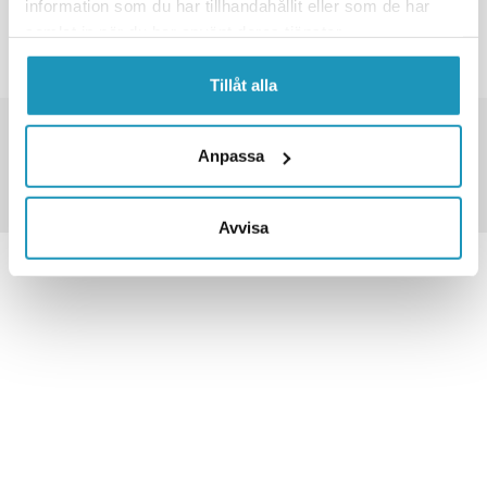
information som du har tillhandahållit eller som de har
INGEN FLERE PRODUKTER
samlat in när du har använt deras tjänster.
Tillåt alla
TUSENVIS AV VARER PÅ LAGER
FRAKT FRA 79 KR
Anpassa
30 DAGERS ÅPENT KJØP
Avvisa