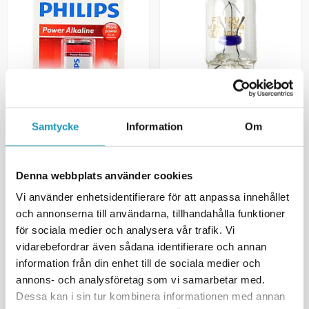
PHILIPS
PHILIPS
Samtycke
Information
Om
Batteri 9 volt / LR61 1-pakning
Lyspære W2x4,6d T5 12V 1,2W,
Philips Power Life Alkaline
selges enkeltvis
60 kr
12 kr
(inkl. mva)
(inkl. mva)
Denna webbplats använder cookies
5
PÅ LAGER
8
PÅ LAGER
Vi använder enhetsidentifierare för att anpassa innehållet
+ LEGG TIL I
+ LEGG TIL I
och annonserna till användarna, tillhandahålla funktioner
HANDLEKURVEN
HANDLEKURVEN
för sociala medier och analysera vår trafik. Vi
MER INFORMASJON
MER INFORMASJON
vidarebefordrar även sådana identifierare och annan
information från din enhet till de sociala medier och
annons- och analysföretag som vi samarbetar med.
Dessa kan i sin tur kombinera informationen med annan
Viser
2
av
2
produkter