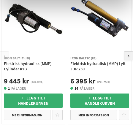
IRON BALTIC (IB)
IRON BALTIC (IB)
Elektrisk hydraulisk (MMP)
Elektrisk hydraulisk (MMP) Lyft
Cylinder KYB
JDR 250
9 445 kr
6 395 kr
(inkl. mva)
(inkl. mva)
1
PÅ LAGER
14
PÅ LAGER
+ LEGG TIL I
+ LEGG TIL I
HANDLEKURVEN
HANDLEKURVEN
MER INFORMASJON
MER INFORMASJON