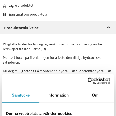
Lagre produktet
Spørsmål om produktet?
Produktbeskrivelse
Plogløftadapter for løfting og senking av ploger, skuffer og andre
redskaper fra Iron Baltic (IB)
Montert foran på firehjulingen for å feste den riktige hydrauliske
sylinderen.
Gir deg muligheten til å montere en hydraulisk eller elektrohydraulisk
sylinder for å heve eller senke en plog eller skuffe.
Adapteren lar deg også skyve plogen eller skuffen ned i bakken med
det trykket som den hydrauliske sylinderen tillater.
Samtycke
Information
Om
Inkluderer monteringsdetaljer for å feste adapteren til din ATV samt
løkke for å feste hydraulisk sylinder til plog/skuffe selges separat.
Denna webbplats använder cookies