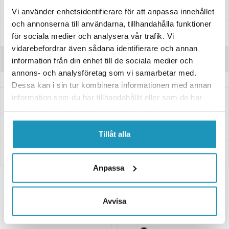
Passer til disse modellene
Vi använder enhetsidentifierare för att anpassa innehållet
och annonserna till användarna, tillhandahålla funktioner
Spesifikasjoner
för sociala medier och analysera vår trafik. Vi
vidarebefordrar även sådana identifierare och annan
Anmeldelser
information från din enhet till de sociala medier och
annons- och analysföretag som vi samarbetar med.
Dessa kan i sin tur kombinera informationen med annan
information som du har tillhandahållit eller som de har
Spørsmål og svar
samlat in när du har använt deras tjänster.
Levering og retur
Tillåt alla
Innbetaling
Anpassa
Relaterte produkter
Avvisa
UNIVERSAL
UNIVERSAL