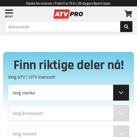
Raske leveranser | Frakt fra 79 kr | 30 dagers åpent kjøp
Finn riktige deler nå!
Velg ATV / UTV manuelt