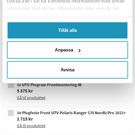
Dessa kan i sin tur kombinera informationen med annan
information som du har tillhandahållit eller som de har
samlat in när du har använt deras tjänster.
1x ATV/UTV Plogblad 180cm IB
6 495 kr
Tillåt alla
Bredde 180 cm, Sort/grå
Gå til produktet
Anpassa
1x ATV Plogblad KONISK GEN II 180cm
11 845 kr
Avvisa
Gå til produktet
1x UTV Plogram Frontmontering IB
5 375 kr
Gå til produktet
1x Plogfeste Front UTV Polaris Ranger 570 NordicPro 2022+
1 715 kr
Gå til produktet