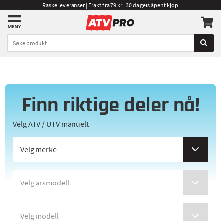
Raske leveranser | Frakt fra 79 kr | 30 dagers åpent kjøp
Finn riktige deler nå!
Velg ATV / UTV manuelt