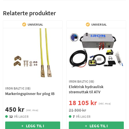
Relaterte produkter
UNIVERSAL
UNIVERSAL
IRON BALTIC (IB)
Elektrisk hydraulisk
IRON BALTIC (IB)
strømuttak til ATV
Markeringspinner for plog IB
18 105 kr
(inkl. mva)
450 kr
21 300 kr
(inkl. mva)
12
PÅ LAGER
7
PÅ LAGER
+ LEGG TIL I
+ LEGG TIL I