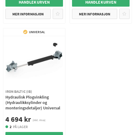
HANDLEKURVEN
HANDLEKURVEN
MER INFORMASJON
MER INFORMASJON
UNIVERSAL
IRON BALTIC (IB)
Hydraulisk Plogvinkling
(Hydraulikksylinder og
monteringsdetaljer) Universal
4 694 kr
(inkl. mva)
2
PÅ LAGER