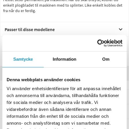
enkelt plogbladet til maskinen med to splinter. Like enkelt kobles det
fra når du er ferdig.
Passer til disse modellene
Spesifikasjoner
Manualer & Guider
Samtycke
Information
Om
Anmeldelser
Denna webbplats använder cookies
Vi använder enhetsidentifierare för att anpassa innehållet
och annonserna till användarna, tillhandahålla funktioner
Spørsmål og svar
för sociala medier och analysera vår trafik. Vi
vidarebefordrar även sådana identifierare och annan
Levering og retur
information från din enhet till de sociala medier och
annons- och analysföretag som vi samarbetar med.
Innbetaling