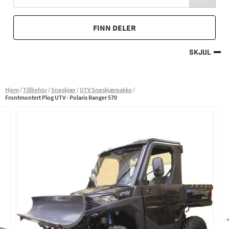
FINN DELER
SKJUL
Hjem
Tillbehör
Snøskjær
UTV Snøskjærpakke
Frontmontert Plog UTV - Polaris Ranger 570