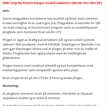
OBS! Velg din Polaris Ranger-modell nedenfor! (Nordic Pro eller SP)
Info:
Denne plogpakken kombinerer høy kvalitet og finish med utmerket
brukervennlighet til en svært god pris. Plogpakken inneholder en 180
cm bred snøplog, et frontmontert plogram samt et modelltilpasset
plogfeste som monteres foran på din UTV.
Plogen er laget av kraftig pulverlakkert stål og kan enkelt justeres
sideveis i fem posisjoner med et håndtak. Snøplogen er fjærende, noe
som gjør brøytingen sikrere ved at plogen gir etter hvis du treffer et
hinder. Ploghøyden kan også justeres med de medfølgende
glideskoene.
Plogen leveres med vendbart slitestål og kan kompletteres med
markeringspinner samt skrapestål i gummi eller plast.
Bruk vinsjen foran på din UTV for å heve og senke plogen.
Montering:
Et plogfeste monteres foran på maskinen. Alle fester er tilpasset
respektive modell og er enkle å montere.
Festet sitter permanent på maskinen. Når du skal brøyte, kobler du