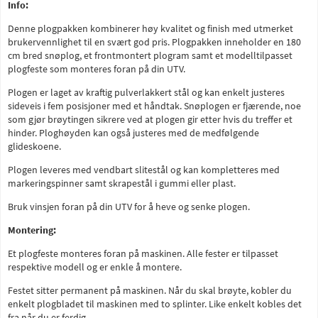
Info:
Denne plogpakken kombinerer høy kvalitet og finish med utmerket
brukervennlighet til en svært god pris. Plogpakken inneholder en 180
cm bred snøplog, et frontmontert plogram samt et modelltilpasset
plogfeste som monteres foran på din UTV.
Plogen er laget av kraftig pulverlakkert stål og kan enkelt justeres
sideveis i fem posisjoner med et håndtak. Snøplogen er fjærende, noe
som gjør brøytingen sikrere ved at plogen gir etter hvis du treffer et
hinder. Ploghøyden kan også justeres med de medfølgende
glideskoene.
Plogen leveres med vendbart slitestål og kan kompletteres med
markeringspinner samt skrapestål i gummi eller plast.
Bruk vinsjen foran på din UTV for å heve og senke plogen.
Montering:
Et plogfeste monteres foran på maskinen. Alle fester er tilpasset
respektive modell og er enkle å montere.
Festet sitter permanent på maskinen. Når du skal brøyte, kobler du
enkelt plogbladet til maskinen med to splinter. Like enkelt kobles det
fra når du er ferdig.