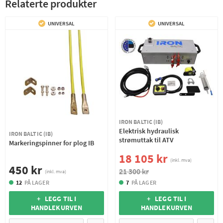
Relaterte produkter
UNIVERSAL
UNIVERSAL
IRON BALTIC (IB)
Elektrisk hydraulisk
IRON BALTIC (IB)
strømuttak til ATV
Markeringspinner for plog IB
18 105 kr
(inkl. mva)
450 kr
21 300 kr
(inkl. mva)
12
PÅ LAGER
7
PÅ LAGER
+ LEGG TIL I
+ LEGG TIL I
HANDLEKURVEN
HANDLEKURVEN