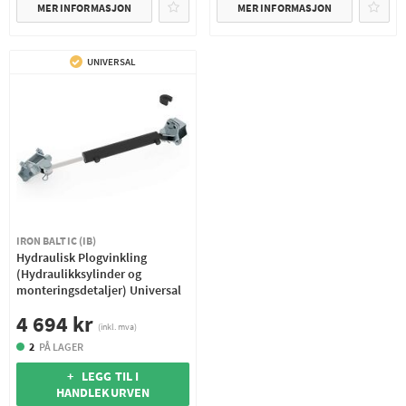
MER INFORMASJON
MER INFORMASJON
UNIVERSAL
IRON BALTIC (IB)
Hydraulisk Plogvinkling
(Hydraulikksylinder og
monteringsdetaljer) Universal
4 694 kr
(inkl. mva)
2
PÅ LAGER
+ LEGG TIL I
HANDLEKURVEN