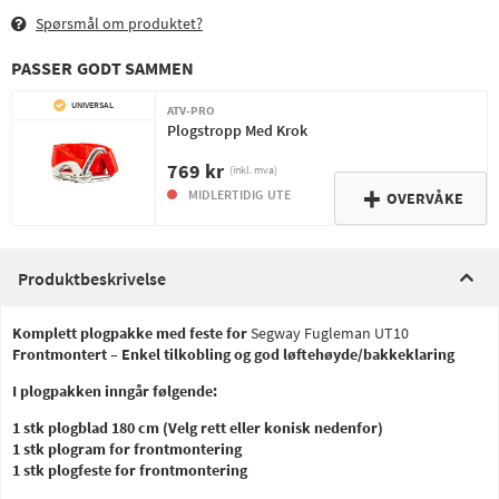
Spørsmål om produktet?
PASSER GODT SAMMEN
UNIVERSAL
ATV-PRO
Plogstropp Med Krok
769 kr
(inkl. mva)
MIDLERTIDIG UTE
OVERVÅKE
Produktbeskrivelse
Komplett plogpakke med feste for
Segway Fugleman UT10
Frontmontert – Enkel tilkobling og god løftehøyde/bakkeklaring
I plogpakken inngår følgende:
1 stk plogblad 180 cm (Velg rett eller konisk nedenfor)
1 stk plogram for frontmontering
1 stk plogfeste for frontmontering