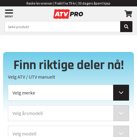
Raske leveranser | Frakt fra 79 kr | 30 dagers åpent kjøp
Finn riktige deler nå!
Velg ATV / UTV manuelt