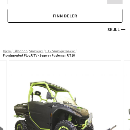
FINN DELER
SKJUL
Hjem
Tillbehör
Snøskjær
UTV Snøskjærpakke
Frontmontert Plog UTV - Segway Fugleman UT10