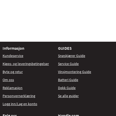
Informasjon
GUIDES
Kundeservice
Snøskjærer Guide
Kjøps- og leveringsbetingelser
Service Guide
Byte og retur
Vinsjmontering Guide
Om oss
Batteri Guide
Reklamasjon
Dekk Guide
Personvernerklæring
Se alle guider
Logg inn/Lag en konto
Følg oss
Handle som