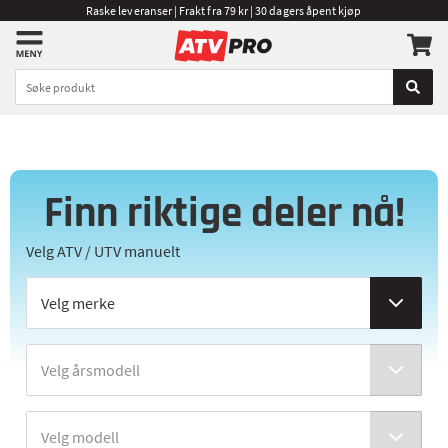
Raske leveranser | Frakt fra 79 kr | 30 dagers åpent kjøp
Finn riktige deler nå!
Velg ATV / UTV manuelt