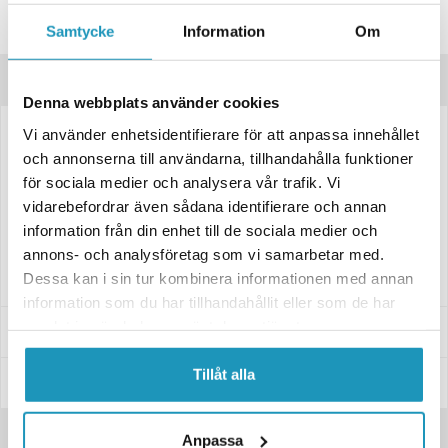
Spørsmål om produktet?
Samtycke
Information
Om
Produktbeskrivelse
Denna webbplats använder cookies
Vi använder enhetsidentifierare för att anpassa innehållet
Tommelgasskontroll for Polaris Sportsman-modellene 450, 570, 850 og
och annonserna till användarna, tillhandahålla funktioner
1000 samt flere andre, laget av høykvalitets aluminium for lang levetid.
för sociala medier och analysera vår trafik. Vi
Den sorte anodiserte overflaten gir ikke bare et godt utseende, men
vidarebefordrar även sådana identifierare och annan
garanterer også motstandsdyktighet mot slitasje.
information från din enhet till de sociala medier och
Direkte erstatning og enkel installasjon, merk at Sportsman 570/850-
annons- och analysföretag som vi samarbetar med.
modellene krever en 2-posisjons AWD-bryter.
Dessa kan i sin tur kombinera informationen med annan
information som du har tillhandahållit eller som de har
samlat in när du har använt deras tjänster.
Passer til disse modellene
Tillåt alla
Spesifikasjoner
Anmeldelser
Anpassa