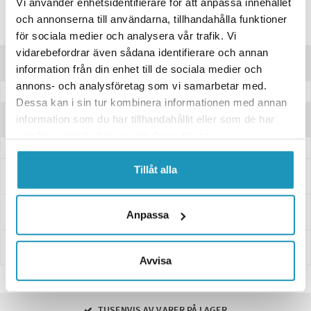
Vi använder enhetsidentifierare för att anpassa innehållet
Lagre produktet
och annonserna till användarna, tillhandahålla funktioner
Spørsmål om produktet?
för sociala medier och analysera vår trafik. Vi
vidarebefordrar även sådana identifierare och annan
Produktbeskrivelse
information från din enhet till de sociala medier och
annons- och analysföretag som vi samarbetar med.
Dessa kan i sin tur kombinera informationen med annan
information som du har tillhandahållit eller som de har
Anmeldelser
samlat in när du har använt deras tjänster.
Tillåt alla
Spørsmål og svar
Levering og retur
Anpassa
Innbetaling
Avvisa
TUSENVIS AV VARER PÅ LAGER