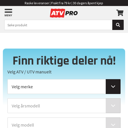
Raske leveranser | Frakt fra 79 kr | 30 dagers åpent kjøp
Finn riktige deler nå!
Velg ATV / UTV manuelt