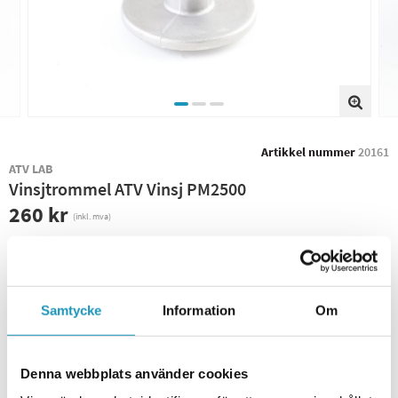
Artikkel nummer
20161
ATV LAB
Vinsjtrommel ATV Vinsj PM2500
260 kr
(inkl. mva)
−
+
+ LEGG I HANDLEKURVEN
Samtycke
Information
Om
20 +
PÅ LAGER
Sendes Umiddelbart
Leverings- og returinformasjon
Denna webbplats använder cookies