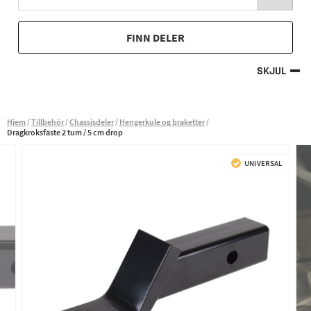
FINN DELER
SKJUL
Hjem
Tillbehör
Chassisdeler
Hengerkule og braketter
Dragkroksfäste 2 tum / 5 cm drop
UNIVERSAL