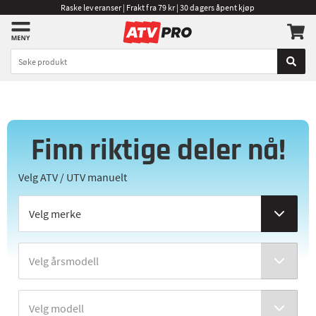
Raske leveranser | Frakt fra 79 kr | 30 dagers åpent kjøp
Finn riktige deler nå!
Velg ATV / UTV manuelt