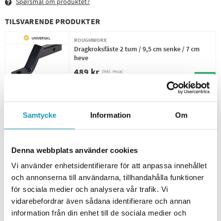
Spørsmål om produktet?
TILSVARENDE PRODUKTER
UNIVERSAL
ROUGHWORX
Dragkroksfäste 2 tum / 9,5 cm senke / 7 cm
heve
489 kr
(inkl. mva)
20 +
PÅ LAGER
PASSER GODT SAMMEN
Samtycke
Information
Om
UNIVERSAL
ROUGHWORX
Tilhengerkule 50mm 25mm x 63mm
Denna webbplats använder cookies
219 kr
(inkl. mva)
Vi använder enhetsidentifierare för att anpassa innehållet
20 +
PÅ LAGER
och annonserna till användarna, tillhandahålla funktioner
för sociala medier och analysera vår trafik. Vi
UNIVERSAL
ROUGHWORX
vidarebefordrar även sådana identifierare och annan
Hengerfestesplint 5/8 tomme / 16 mm
information från din enhet till de sociala medier och