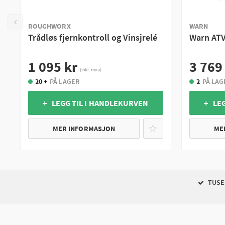
ROUGHWORX
WARN
Trådløs fjernkontroll og Vinsjrelé
Warn ATV-
1 095 kr
3 769
(inkl. mva)
20 +
PÅ LAGER
2
PÅ LAG
+ LEGG TIL I HANDLEKURVEN
+ LE
MER INFORMASJON
ME
TUSEN