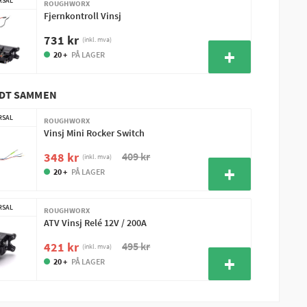
RSAL
ROUGHWORX
Fjernkontroll Vinsj
731 kr
(inkl. mva)
20 +
PÅ LAGER
ODT SAMMEN
RSAL
ROUGHWORX
Vinsj Mini Rocker Switch
409 kr
348 kr
(inkl. mva)
20 +
PÅ LAGER
RSAL
ROUGHWORX
ATV Vinsj Relé 12V / 200A
495 kr
421 kr
(inkl. mva)
20 +
PÅ LAGER