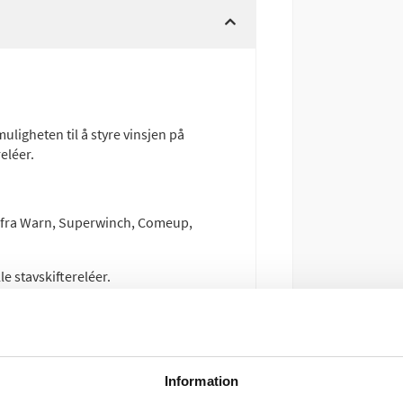
muligheten til å styre vinsjen på
eléer.
ATV fra Warn, Superwinch, Comeup,
e stavskiftereléer.
enning
Information