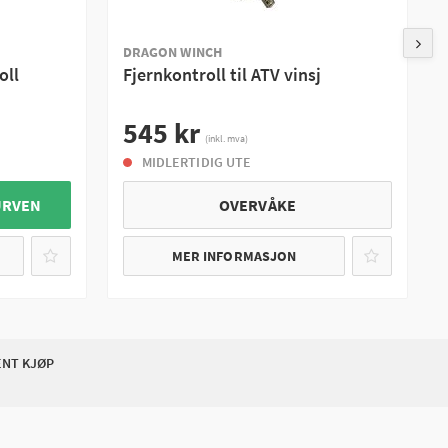
DRAGON WINCH
oll
Fjernkontroll til ATV vinsj
545 kr
(inkl. mva)
MIDLERTIDIG UTE
URVEN
OVERVÅKE
MER INFORMASJON
ENT KJØP