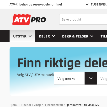
ATV-tilbehør og reservedeler online!
TUSENVIS 
UTSTYR
DELER
DEKK & FELGER
TIL
Finn riktige del
Velg ATV / UTV manuelt
Hjem
Tillbehör
Vinsjer
Fjernkontroll
Fjernkontroll til vinsj 12v