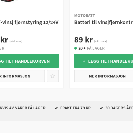
MOTOBATT
vinsj fjernstyring 12/24V
Batteri til vinsjfjernkontr
 kr
89 kr
(inkl. mva)
(inkl. mva)
ER
20 +
PÅ LAGER
GG TIL I HANDLEKURVEN
+ LEGG TIL I HANDLEK
R INFORMASJON
MER INFORMASJON
VIS AV VARER PÅ LAGER
FRAKT FRA 79 KR
30 DAGERS ÅP