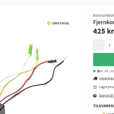
ROUGHWO
Fjernkon
UNIVERSAL
425 k
−
20 +
PÅ LA
Leverings
Lagre pro
Spørsmål
TILSVARE