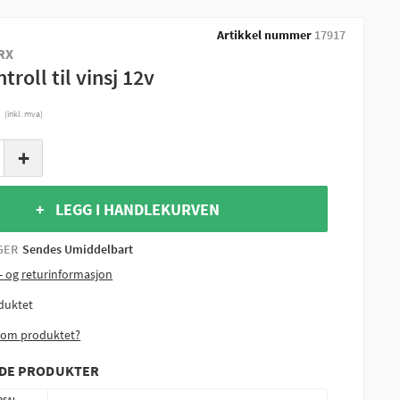
Artikkel nummer
17917
RX
troll til vinsj 12v
r
(inkl. mva)
+
+ LEGG I HANDLEKURVEN
GER
Sendes Umiddelbart
- og returinformasjon
duktet
 om produktet?
NDE PRODUKTER