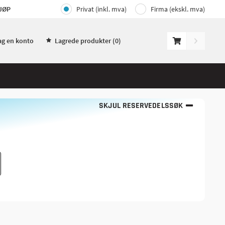
JØP
Privat (inkl. mva)
Firma (ekskl. mva)
ag en konto
Lagrede produkter (
0
)
SKJUL RESERVEDELSSØK