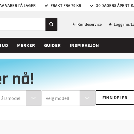
AV VARER PÅ LAGER
FRAKT FRA 79 KR
30 DAGERS ÅPENT K
Kundeservice
Logg inn/L
BUD
MERKER
GUIDER
INSPIRASJON
er nå!
FINN DELER