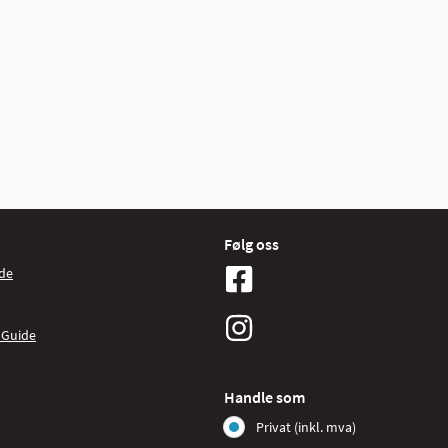
Følg oss
de
 Guide
Handle som
Privat (inkl. mva)