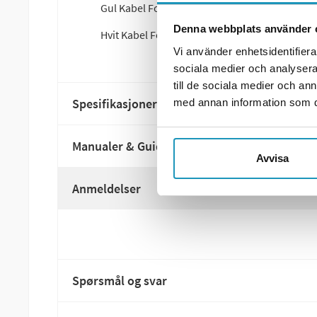
Gul Kabel For styrestrøm: Vinsjrelé styrestrø
Denna webbplats använder 
Hvit Kabel For styrestrøm: Vinsjrelé styrestr
Vi använder enhetsidentifierar
sociala medier och analysera 
till de sociala medier och a
Spesifikasjoner
med annan information som du 
Manualer & Guider
Avvisa
Anmeldelser
Spørsmål og svar