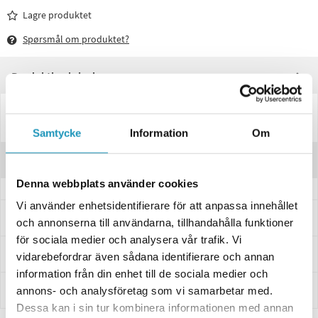
Lagre produktet
Spørsmål om produktet?
Produktbeskrivelse
Frikobelingshouse til ATV Vinsj 12v 1588KG - 3500LBS Syntetlina
artikkelnummer 17909
Samtycke
Information
Om
Anmeldelser
Denna webbplats använder cookies
Vi använder enhetsidentifierare för att anpassa innehållet
Spørsmål og svar
och annonserna till användarna, tillhandahålla funktioner
för sociala medier och analysera vår trafik. Vi
Levering og retur
vidarebefordrar även sådana identifierare och annan
information från din enhet till de sociala medier och
Innbetaling
annons- och analysföretag som vi samarbetar med.
Dessa kan i sin tur kombinera informationen med annan