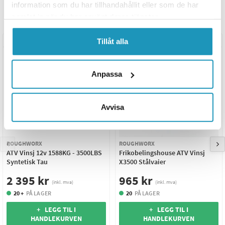
information som du har tillhandahållit eller som de har
samlat in när du har använt deras tjänster.
Relaterte produkter
Tillåt alla
UNIVERSAL
UNIVERSAL
Anpassa
Avvisa
ROUGHWORX
ROUGHWORX
ATV Vinsj 12v 1588KG - 3500LBS
Frikobelingshouse ATV Vinsj
Syntetisk Tau
X3500 Stålvaier
2 395 kr
965 kr
(inkl. mva)
(inkl. mva)
20 +
PÅ LAGER
20
PÅ LAGER
+ LEGG TIL I
+ LEGG TIL I
HANDLEKURVEN
HANDLEKURVEN