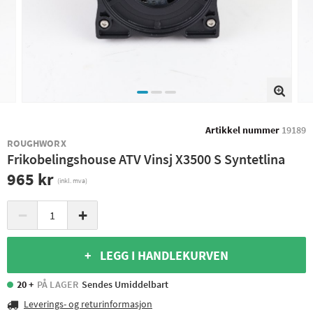
Artikkel nummer
19189
ROUGHWORX
Frikobelingshouse ATV Vinsj X3500 S Syntetlina
965 kr
(inkl. mva)
−
+
+ LEGG I HANDLEKURVEN
20 +
PÅ LAGER
Sendes Umiddelbart
Leverings- og returinformasjon