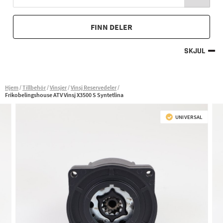
FINN DELER
SKJUL
Hjem
Tillbehör
Vinsjer
Vinsj Reservedeler
Frikobelingshouse ATV Vinsj X3500 S Syntetlina
UNIVERSAL