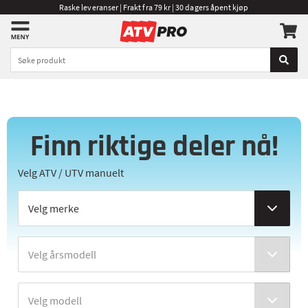
Raske leveranser | Frakt fra 79 kr | 30 dagers åpent kjøp
Finn riktige deler nå!
Velg ATV / UTV manuelt