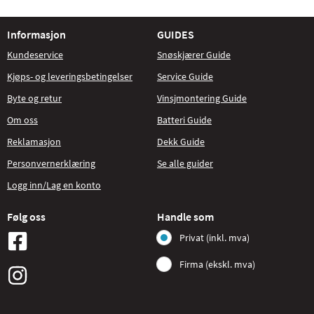
Informasjon
GUIDES
Kundeservice
Snøskjærer Guide
Kjøps- og leveringsbetingelser
Service Guide
Byte og retur
Vinsjmontering Guide
Om oss
Batteri Guide
Reklamasjon
Dekk Guide
Personvernerklæring
Se alle guider
Logg inn/Lag en konto
Følg oss
Handle som
Privat (inkl. mva)
Firma (ekskl. mva)