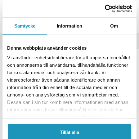
Leverings- og returinformasjon
Lagre produktet
Spørsmål om produktet?
Samtycke
Information
Om
Produktbeskrivelse
Denna webbplats använder cookies
Vi använder enhetsidentifierare för att anpassa innehållet
Monteringssett for Kimpex LT til Kawasaki Brute Force 450.
och annonserna till användarna, tillhandahålla funktioner
Passer modeller fra 2025 og fremover. Det modellspecifikke plogfestet
för sociala medier och analysera vår trafik. Vi
monteres nærmere fronten enn tidligere Click N Go-fester og er
vidarebefordrar även sådana identifierare och annan
tilpasset for den kortere LT-plogrammen,
information från din enhet till de sociala medier och
Settets leveres komplett med monteringsdetaljer og tydelige
annons- och analysföretag som vi samarbetar med.
instruksjoner for rask og effektiv montering.
Dessa kan i sin tur kombinera informationen med annan
information som du har tillhandahållit eller som de har
samlat in när du har använt deras tjänster.
Passer til disse modellene
Tillåt alla
Spesifikasjoner