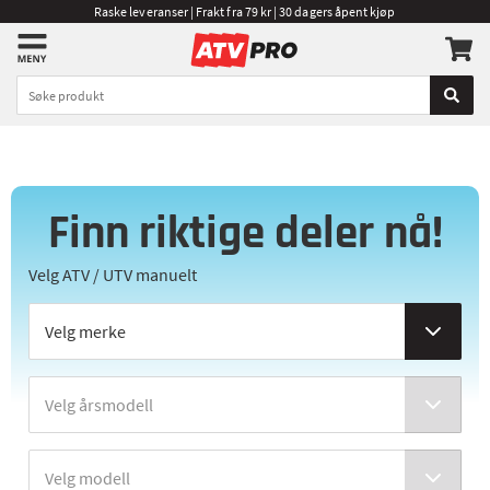
Raske leveranser | Frakt fra 79 kr | 30 dagers åpent kjøp
Finn riktige deler nå!
Velg ATV / UTV manuelt