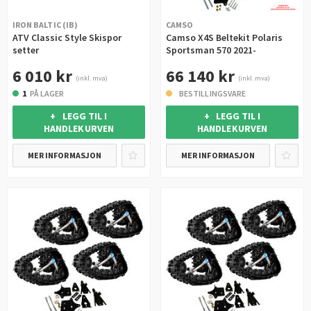
IRON BALTIC (IB)
CAMSO
ATV Classic Style Skispor
Camso X4S Beltekit Polaris
setter
Sportsman 570 2021-
6 010 kr
66 140 kr
(inkl. mva)
(inkl. mva)
1
PÅ LAGER
BESTILLINGSVARE
+ LEGG TIL I
+ LEGG TIL I
HANDLEKURVEN
HANDLEKURVEN
MER INFORMASJON
MER INFORMASJON