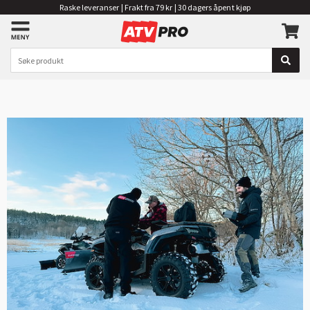
Raske leveranser | Frakt fra 79 kr | 30 dagers åpent kjøp