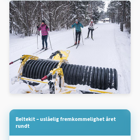
Beltekit – uslåelig fremkommelighet året
rundt