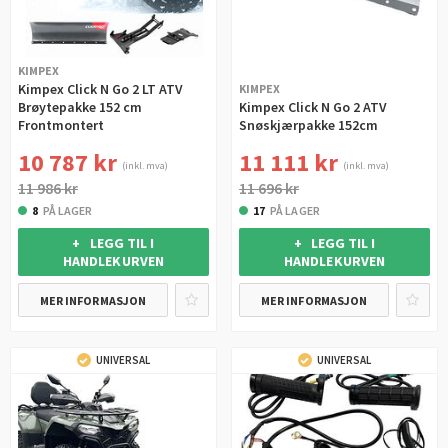
KIMPEX
Kimpex Click N Go 2 LT ATV
KIMPEX
Brøytepakke 152 cm
Kimpex Click N Go 2 ATV
Frontmontert
Snøskjærpakke 152cm
10 787 kr
11 111 kr
(inkl. mva)
(inkl. mva)
11 986 kr
11 696 kr
8
PÅ LAGER
17
PÅ LAGER
+ LEGG TIL I
+ LEGG TIL I
HANDLEKURVEN
HANDLEKURVEN
MER INFORMASJON
MER INFORMASJON
UNIVERSAL
UNIVERSAL