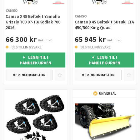
CAMSO
Camso X4S Beltekit Yamaha
CAMSO
Grizzly 700 07-13/Kodiak 700
Camso X4S Beltekit Suzuki LTA
2016-
450/500 King Quad
66 300 kr
65 945 kr
(inkl. mva)
(inkl. mva)
BESTILLINGSVARE
BESTILLINGSVARE
+ LEGG TIL I
+ LEGG TIL I
HANDLEKURVEN
HANDLEKURVEN
MER INFORMASJON
MER INFORMASJON
UNIVERSAL