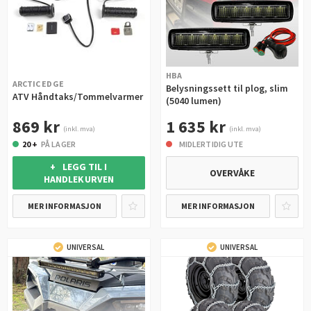
HBA
ARCTIC EDGE
Belysningssett til plog, slim
ATV Håndtaks/Tommelvarmer
(5040 lumen)
869 kr
1 635 kr
(inkl. mva)
(inkl. mva)
20 +
PÅ LAGER
MIDLERTIDIG UTE
+ LEGG TIL I
OVERVÅKE
HANDLEKURVEN
MER INFORMASJON
MER INFORMASJON
UNIVERSAL
UNIVERSAL