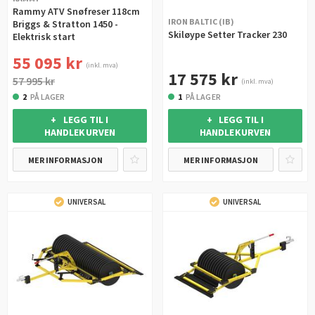
Rammy ATV Snøfreser 118cm
IRON BALTIC (IB)
Briggs & Stratton 1450 -
Skiløype Setter Tracker 230
Elektrisk start
55 095 kr
(inkl. mva)
17 575 kr
57 995 kr
(inkl. mva)
1
PÅ LAGER
2
PÅ LAGER
+ LEGG TIL I
+ LEGG TIL I
HANDLEKURVEN
HANDLEKURVEN
MER INFORMASJON
MER INFORMASJON
UNIVERSAL
UNIVERSAL