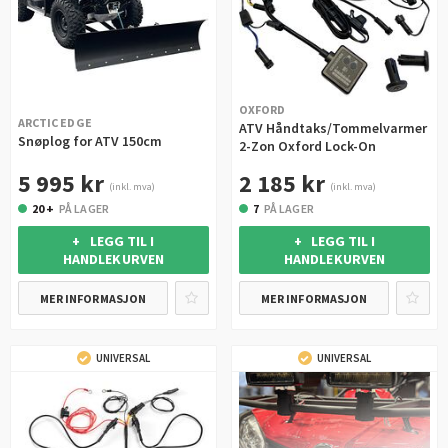
OXFORD
ARCTIC EDGE
ATV Håndtaks/Tommelvarmer
Snøplog for ATV 150cm
2-Zon Oxford Lock-On
5 995 kr
2 185 kr
(inkl. mva)
(inkl. mva)
20 +
PÅ LAGER
7
PÅ LAGER
+ LEGG TIL I
+ LEGG TIL I
HANDLEKURVEN
HANDLEKURVEN
MER INFORMASJON
MER INFORMASJON
UNIVERSAL
UNIVERSAL