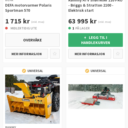
Rammy ATV snøfreser 120 PRO
DEFA motorvarmer Polaris
- Briggs & Stratton 2100 -
Sportman 570
Elektrisk start
1 715 kr
63 995 kr
(inkl. mva)
(inkl. mva)
MIDLERTIDIG UTE
1
PÅ LAGER
+ LEGG TIL I
OVERVÅKE
HANDLEKURVEN
MER INFORMASJON
MER INFORMASJON
UNIVERSAL
UNIVERSAL
RAMMY