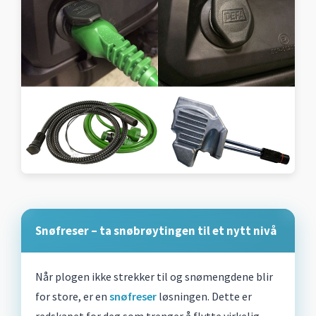
Snøfreser – ta snøbrøytingen til et nytt nivå
Når plogen ikke strekker til og snømengdene blir
for store, er en
snøfreser
løsningen. Dette er
redskapet for deg som trenger å flytte virkelig