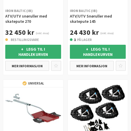
IRON BALTIC (IB)
IRON BALTIC (IB)
ATV/UTV snøruller med
ATV/UTV Snøruller med
skatepute 270
skatepute 145
32 450 kr
24 430 kr
(inkl. mva)
(inkl. mva)
BESTILLINGSVARE
1
PÅ LAGER
+ LEGG TIL I
+ LEGG TIL I
HANDLEKURVEN
HANDLEKURVEN
MER INFORMASJON
MER INFORMASJON
UNIVERSAL