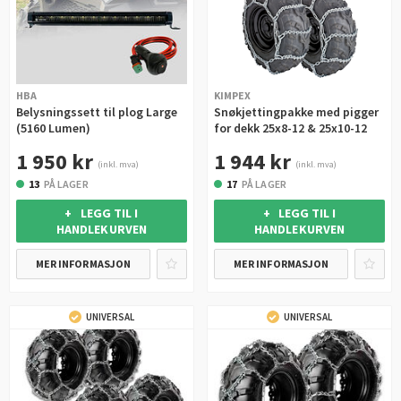
HBA
KIMPEX
Belysningssett til plog Large
Snøkjettingpakke med pigger
(5160 Lumen)
for dekk 25x8-12 & 25x10-12
1 950 kr
1 944 kr
(inkl. mva)
(inkl. mva)
13
PÅ LAGER
17
PÅ LAGER
+ LEGG TIL I
+ LEGG TIL I
HANDLEKURVEN
HANDLEKURVEN
MER INFORMASJON
MER INFORMASJON
UNIVERSAL
UNIVERSAL