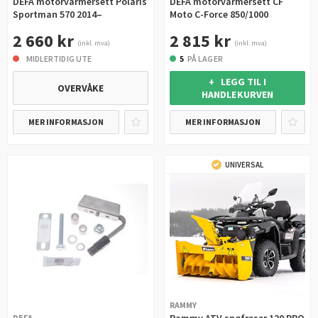
DEFA motorvarmersett Polaris
DEFA motorvarmersett CF
Sportman 570 2014–
Moto C-Force 850/1000
2 660 kr
2 815 kr
(inkl. mva)
(inkl. mva)
MIDLERTIDIG UTE
5
PÅ LAGER
+ LEGG TIL I
OVERVÅKE
HANDLEKURVEN
MER INFORMASJON
MER INFORMASJON
UNIVERSAL
RAMMY
DEFA