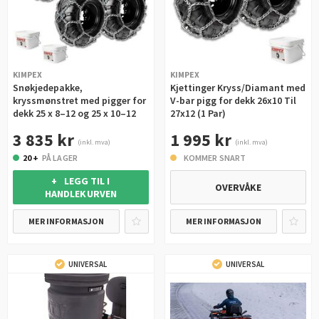
KIMPEX
KIMPEX
Snøkjedepakke,
Kjettinger Kryss/Diamant med
kryssmønstret med pigger for
V-bar pigg for dekk 26x10 Til
dekk 25 x 8–12 og 25 x 10–12
27x12 (1 Par)
3 835 kr
1 995 kr
(inkl. mva)
(inkl. mva)
20 +
PÅ LAGER
KOMMER SNART
+ LEGG TIL I
OVERVÅKE
HANDLEKURVEN
MER INFORMASJON
MER INFORMASJON
UNIVERSAL
UNIVERSAL