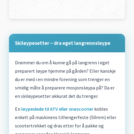
Skiløypesetter – dra eget langrennsløype
Drømmer du om å kunne gå på langrenn i eget
preparert løype hjemme på gården? Eller kanskje
du er med i en mindre forening som trenger en
smidig måte å preparere mosjonsløypa på? Da er
en skiløypesetter akkurat det du trenger.
En
løypeslede til ATV eller snøscooter
kobles
enkelt på maskinens tilhengerfeste (50mm) eller
scootertrekket og dras etter for å pakke og