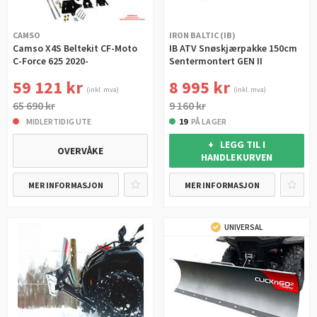
CAMSO
IRON BALTIC (IB)
Camso X4S Beltekit CF-Moto
IB ATV Snøskjærpakke 150cm
C-Force 625 2020-
Sentermontert GEN II
59 121 kr
8 995 kr
(inkl. mva)
(inkl. mva)
65 690 kr
9 160 kr
MIDLERTIDIG UTE
19
PÅ LAGER
+ LEGG TIL I
OVERVÅKE
HANDLEKURVEN
MER INFORMASJON
MER INFORMASJON
UNIVERSAL