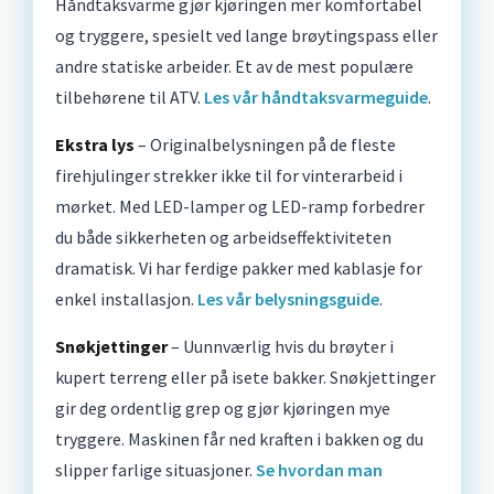
Håndtaksvarme gjør kjøringen mer komfortabel
og tryggere, spesielt ved lange brøytingspass eller
andre statiske arbeider. Et av de mest populære
tilbehørene til ATV.
Les vår håndtaksvarmeguide
.
Ekstra lys
– Originalbelysningen på de fleste
firehjulinger strekker ikke til for vinterarbeid i
mørket. Med LED-lamper og LED-ramp forbedrer
du både sikkerheten og arbeidseffektiviteten
dramatisk. Vi har ferdige pakker med kablasje for
enkel installasjon.
Les vår belysningsguide
.
Snøkjettinger
– Uunnværlig hvis du brøyter i
kupert terreng eller på isete bakker. Snøkjettinger
gir deg ordentlig grep og gjør kjøringen mye
tryggere. Maskinen får ned kraften i bakken og du
slipper farlige situasjoner.
Se hvordan man