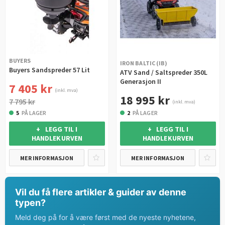
BUYERS
IRON BALTIC (IB)
Buyers Sandspreder 57 Lit
ATV Sand / Saltspreder 350L
Generasjon II
7 405 kr
(inkl. mva)
18 995 kr
7 795 kr
(inkl. mva)
5
PÅ LAGER
2
PÅ LAGER
+ LEGG TIL I
+ LEGG TIL I
HANDLEKURVEN
HANDLEKURVEN
MER INFORMASJON
MER INFORMASJON
Vil du få flere artikler & guider av denne
typen?
Meld deg på for å være først med de nyeste nyhetene,