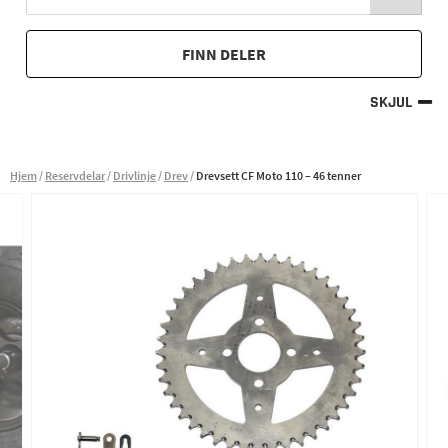
FINN DELER
SKJUL
Hjem
Reservdelar
Drivlinje
Drev
Drevsett CF Moto 110 – 46 tenner