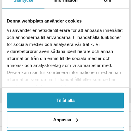
Samtycke
Information
Om
Perfekt for deg som vil få mer ut av ATV-en i krevende terreng.
Tekniske spesifikasjoner:
Denna webbplats använder cookies
- Bakdrev: 46T
Vi använder enhetsidentifierare för att anpassa innehållet
- Drevmateriale: Spesialutviklet, slitesterk og sterk – men likevel lett –
aluminiumslegering
och annonserna till användarna, tillhandahålla funktioner
för sociala medier och analysera vår trafik. Vi
- Kjede: 428H – 92 ledd
vidarebefordrar även sådana identifierare och annan
information från din enhet till de sociala medier och
Passer til disse modellene
annons- och analysföretag som vi samarbetar med.
Dessa kan i sin tur kombinera informationen med annan
information som du har tillhandahållit eller som de har
Spesifikasjoner
samlat in när du har använt deras tjänster.
Anmeldelser
Tillåt alla
Spørsmål og svar
Anpassa