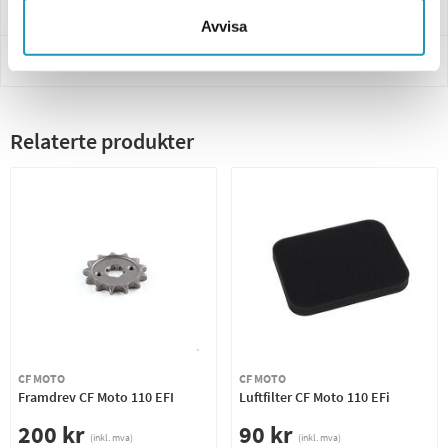
Levering og retur
Avvisa
Innbetaling
Relaterte produkter
CF MOTO
CF MOTO
Framdrev CF Moto 110 EFI
Luftfilter CF Moto 110 EFi
200 kr
90 kr
(inkl. mva)
(inkl. mva)