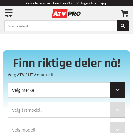
Raske leveranser | Frakt fra 79 kr | 30 dagers åpent kjøp
Finn riktige deler nå!
Velg ATV / UTV manuelt