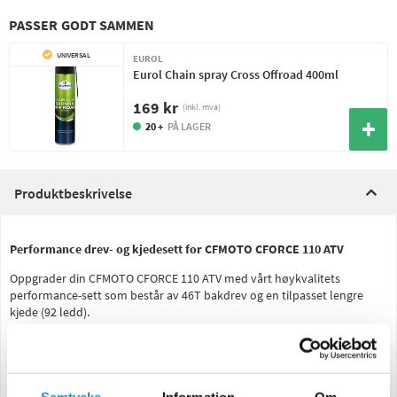
PASSER GODT SAMMEN
UNIVERSAL
EUROL
Eurol Chain spray Cross Offroad 400ml
169 kr
(inkl. mva)
20 +
PÅ LAGER
Produktbeskrivelse
Performance drev- og kjedesett for CFMOTO CFORCE 110 ATV
Oppgrader din CFMOTO CFORCE 110 ATV med vårt høykvalitets
performance-sett som består av 46T bakdrev og en tilpasset lengre
kjede (92 ledd).
Dette settet erstatter originalutvekslingen og bidrar til å overføre
motorkraften på en måte som er bedre tilpasset tøffere forhold og
terrengkjøring.