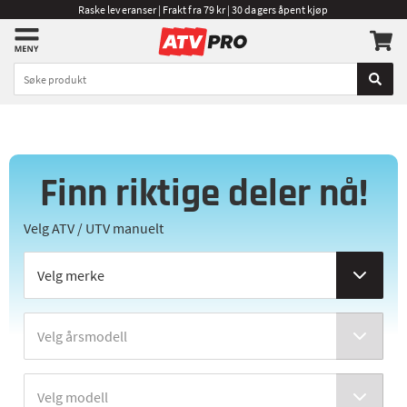
Raske leveranser | Frakt fra 79 kr | 30 dagers åpent kjøp
Finn riktige deler nå!
Velg ATV / UTV manuelt