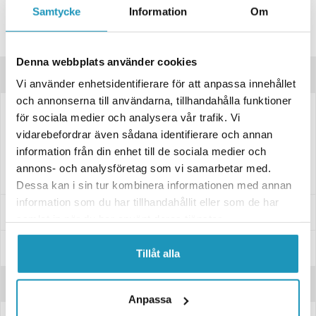
Samtycke
Information
Om
Lagre produktet
Spørsmål om produktet?
Denna webbplats använder cookies
Produktbeskrivelse
Vi använder enhetsidentifierare för att anpassa innehållet
och annonserna till användarna, tillhandahålla funktioner
för sociala medier och analysera vår trafik. Vi
Plogfeste for IB frontmonterte UTV plogram til CF Moto U Force 1000
vidarebefordrar även sådana identifierare och annan
Inkluderer monteringsdetaljer og instruksjoner
information från din enhet till de sociala medier och
Kun plogfeste
annons- och analysföretag som vi samarbetar med.
Dessa kan i sin tur kombinera informationen med annan
information som du har tillhandahållit eller som de har
Passer til disse modellene
samlat in när du har använt deras tjänster.
Spesifikasjoner
Tillåt alla
Anmeldelser
Anpassa