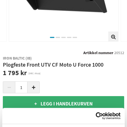
Artikkel nummer
20512
IRON BALTIC (IB)
Plogfeste Front UTV CF Moto U Force 1000
1 795 kr
(inkl. mva)
−
+
+ LEGG I HANDLEKURVEN
1
PÅ LAGER
Sendes Umiddelbart
Leverings- og returinformasjon