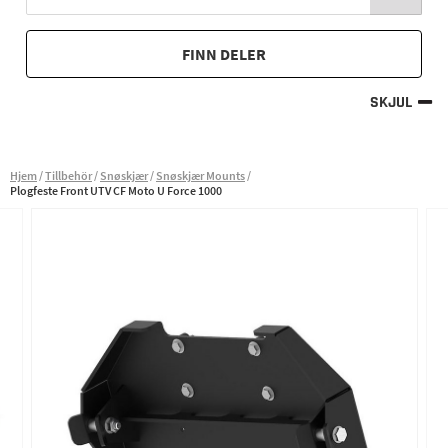
FINN DELER
SKJUL
Hjem
Tillbehör
Snøskjær
Snøskjær Mounts
Plogfeste Front UTV CF Moto U Force 1000