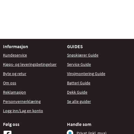
Informasjon
GUIDES
Kundeservice
Snøskjærer Guide
Kjøps- og leveringsbetingelser
Service Guide
Byte og retur
Vinsjmontering Guide
Om oss
Batteri Guide
Reklamasjon
Dekk Guide
Personvernerklæring
Se alle guider
Logg inn/Lag en konto
Følg oss
Handle som
Privat (inkl. mva)