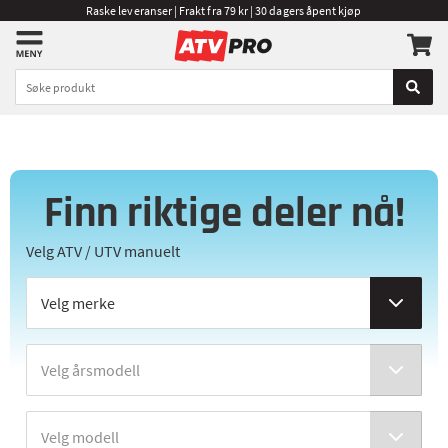
Raske leveranser | Frakt fra 79 kr | 30 dagers åpent kjøp
Finn riktige deler nå!
Velg ATV / UTV manuelt