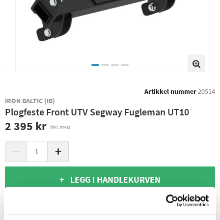
Artikkel nummer
20514
IRON BALTIC (IB)
Plogfeste Front UTV Segway Fugleman UT10
2 395 kr
(inkl. mva)
−
+
+ LEGG I HANDLEKURVEN
1
PÅ LAGER
Sendes Umiddelbart
Leverings- og returinformasjon