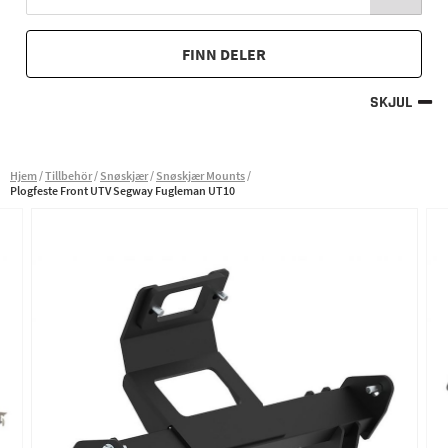
FINN DELER
SKJUL
Hjem
Tillbehör
Snøskjær
Snøskjær Mounts
Plogfeste Front UTV Segway Fugleman UT10