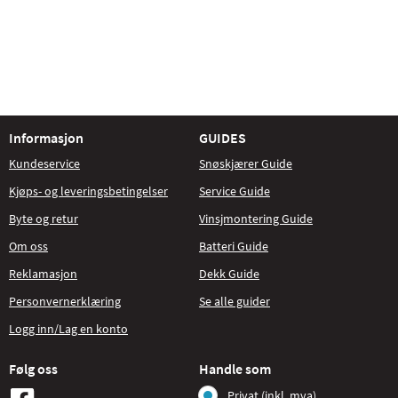
Informasjon
GUIDES
Kundeservice
Snøskjærer Guide
Kjøps- og leveringsbetingelser
Service Guide
Byte og retur
Vinsjmontering Guide
Om oss
Batteri Guide
Reklamasjon
Dekk Guide
Personvernerklæring
Se alle guider
Logg inn/Lag en konto
Følg oss
Handle som
Privat (inkl. mva)