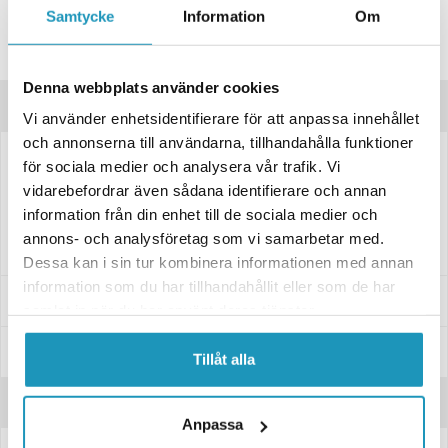
Samtycke
Information
Om
Lagre produktet
Spørsmål om produktet?
Denna webbplats använder cookies
Produktbeskrivelse
Vi använder enhetsidentifierare för att anpassa innehållet
och annonserna till användarna, tillhandahålla funktioner
för sociala medier och analysera vår trafik. Vi
Plogfeste for IB frontmonterte UTV plogram til Segway Fugleman UT10
vidarebefordrar även sådana identifierare och annan
Inneholder monteringsdetaljer og instruksjoner
information från din enhet till de sociala medier och
Kun plogfeste
annons- och analysföretag som vi samarbetar med.
Dessa kan i sin tur kombinera informationen med annan
information som du har tillhandahållit eller som de har
Passer til disse modellene
samlat in när du har använt deras tjänster.
Spesifikasjoner
Tillåt alla
Anmeldelser
Anpassa