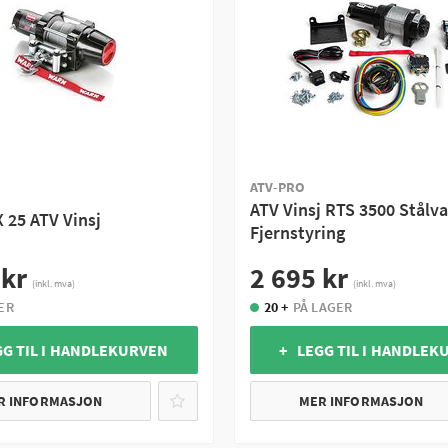
ATV-PRO
ATV Vinsj RTS 3500 Stålva
 25 ATV Vinsj
Fjernstyring
 kr
2 695 kr
(inkl. mva)
(inkl. mva)
ER
20 +
PÅ LAGER
GG TIL I HANDLEKURVEN
+ LEGG TIL I HANDLEK
R INFORMASJON
MER INFORMASJON