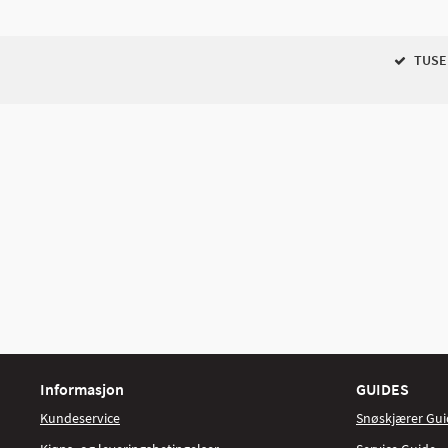
TUSEN
Informasjon
GUIDES
Kundeservice
Snøskjærer Gui