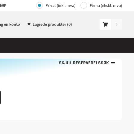
JØP
Privat (inkl. mva)
Firma (ekskl. mva)
ag en konto
Lagrede produkter (
0
)
SKJUL RESERVEDELSSØK