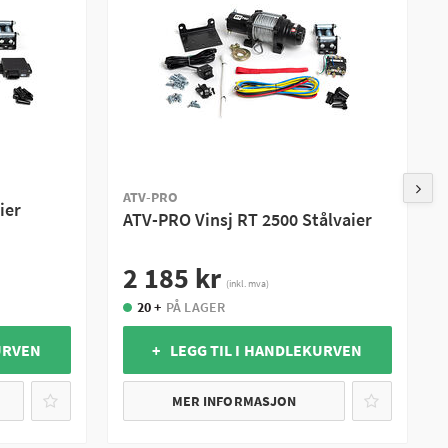
ATV-PRO
ier
ATV-PRO Vinsj RT 2500 Stålvaier
2 185 kr
(inkl. mva)
20 +
PÅ LAGER
URVEN
+ LEGG TIL I HANDLEKURVEN
MER INFORMASJON