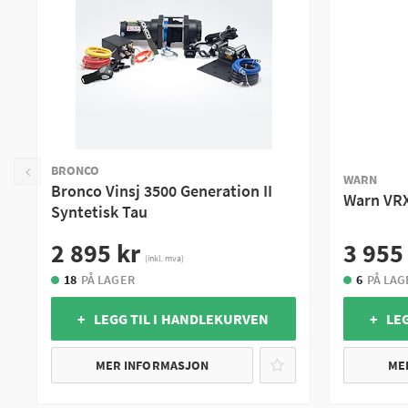
BRONCO
WARN
Bronco Vinsj 3500 Generation II
Warn VRX
Syntetisk Tau
2 895 kr
3 955
(inkl. mva)
18
PÅ LAGER
6
PÅ LAG
+ LEGG TIL I HANDLEKURVEN
+ LE
MER INFORMASJON
ME