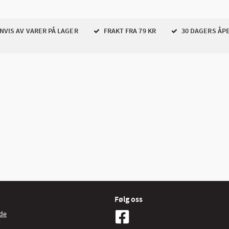
VIS AV VARER PÅ LAGER
FRAKT FRA 79 KR
30 DAGERS ÅP
Følg oss
de