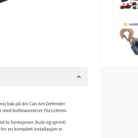
UNIVE
insj bak på din Can Am Defender
sjer med boltmønsteret 76x124mm.
ed to funksjoner (kule og sprint)
or en komplett installasjon er