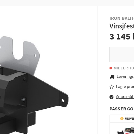
IRON BALTI
Vinsjfe
3 145 
MIDLERTID
Leverings
Lagre pro
Spørsmål
PASSER G
UNIVE