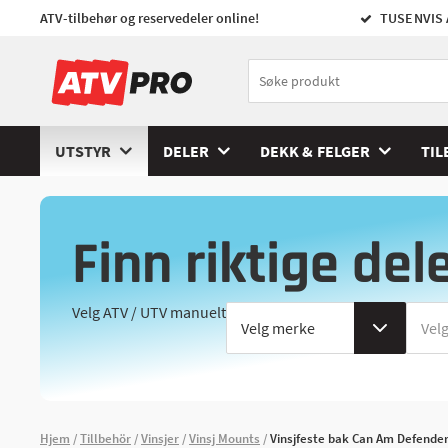
ATV-tilbehør og reservedeler online!
TUSENVIS 
UTSTYR
DELER
DEKK & FELGER
TIL
Finn riktige del
Velg ATV / UTV manuelt
Hjem
Tillbehör
Vinsjer
Vinsj Mounts
Vinsjfeste bak Can Am Defender