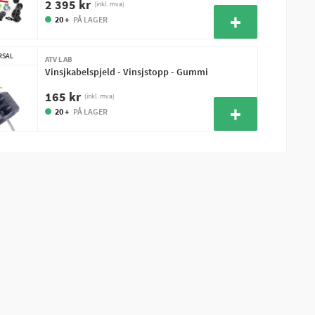
2 395 kr
(inkl. mva)
20 +
PÅ LAGER
RSAL
ATV LAB
Vinsjkabelspjeld - Vinsjstopp - Gummi
165 kr
(inkl. mva)
20 +
PÅ LAGER