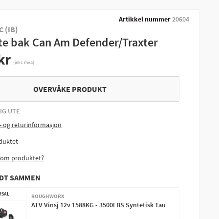
Artikkel nummer
20604
C (IB)
ste bak Can Am Defender/Traxter
kr
(inkl. mva)
OVERVÅKE PRODUKT
IG UTE
- og returinformasjon
duktet
 om produktet?
ODT SAMMEN
RSAL
ROUGHWORX
ATV Vinsj 12v 1588KG - 3500LBS Syntetisk Tau