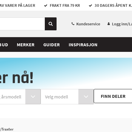
AV VARER PÅ LAGER
FRAKT FRA 79 KR
30 DAGERS ÅPENT K
Kundeservice
Logg inn/L
BUD
MERKER
GUIDER
INSPIRASJON
er nå!
FINN DELER
/Traxter